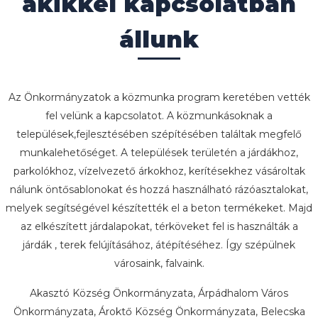
akikkel kapcsolatban
állunk
Az Önkormányzatok a közmunka program keretében vették
fel velünk a kapcsolatot. A közmunkásoknak a
települések,fejlesztésében szépítésében találtak megfelő
munkalehetőséget. A települések területén a járdákhoz,
parkolókhoz, vízelvezető árkokhoz, kerítésekhez vásároltak
nálunk öntősablonokat és hozzá használható rázóasztalokat,
melyek segítségével készítették el a beton termékeket. Majd
az elkészített járdalapokat, térköveket fel is használták a
járdák , terek felújításához, átépítéséhez. Így szépülnek
városaink, falvaink.
Akasztó Község Önkormányzata, Árpádhalom Város
Önkormányzata, Ároktő Község Önkormányzata, Belecska