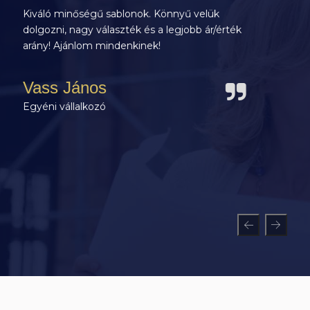
Azért választottam a Szabósablon kerítés
sablonjai közül, mert laikus révén már a
kiválasztásban is rengeteget segítettek és a
kivitelezés során/előtt is számtalan gyakorlati
tanáccsal láttak el, így elsőre is hibátlanul
tudtuk használni a kerítés sablonokat.
Hamarosan váza sablonokat is veszek a
nyaralóhoz - ha kész, nagyjából örökös:)
Köszönöm a sok segítséget!
Dr. Egerszegi András
Kerítésépítés