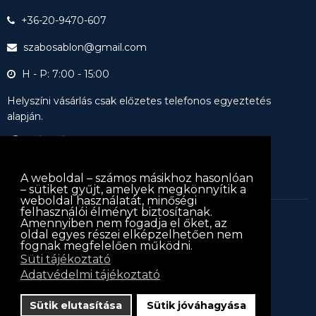
+36-20-9470-607
szabosablon@gmail.com
H - P: 7:00 - 15:00
Helyszíni vásárlás csak előzetes telefonos egyeztetés
alapján.
A weboldal – számos másikhoz hasonlóan
– sütiket gyűjt, amelyek megkönnyítik a
weboldal használatát, minőségi
felhasználói élményt biztosítanak.
Amennyiben nem fogadja el őket, az
keritessablon.hu © 2013
keritessablon.hu
. Minden jog
oldal egyes részei elképzelhetően nem
fognak megfelelően működni.
fenntartva
Süti tájékoztató
Adatvédelmi tájékoztató
Iratkozz fel hírlevelünkre!
Hírlevél
Sütik elutasítása
Sütik jóváhagyása