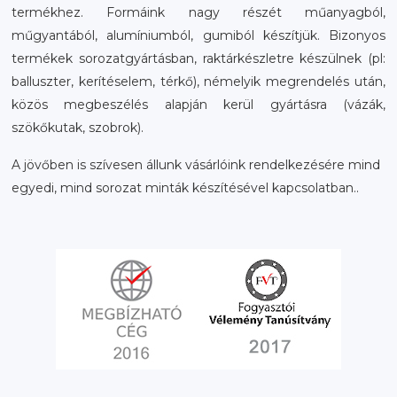
termékhez. Formáink nagy részét műanyagból,
műgyantából, alumíniumból, gumiból készítjük. Bizonyos
termékek sorozatgyártásban, raktárkészletre készülnek (pl:
balluszter, kerítéselem, térkő), némelyik megrendelés után,
közös megbeszélés alapján kerül gyártásra (vázák,
szökőkutak, szobrok).
A jövőben is szívesen állunk vásárlóink rendelkezésére mind
egyedi, mind sorozat minták készítésével kapcsolatban..