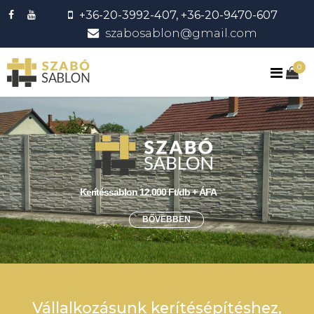
+36-20-3992-407, +36-20-9470-607
szabosablon@gmail.com
0
Kerítéssablon 12.000 Ft/db + ÁFA
BŐVEBBEN
Vállalkozásunk kerítésépítéshez,