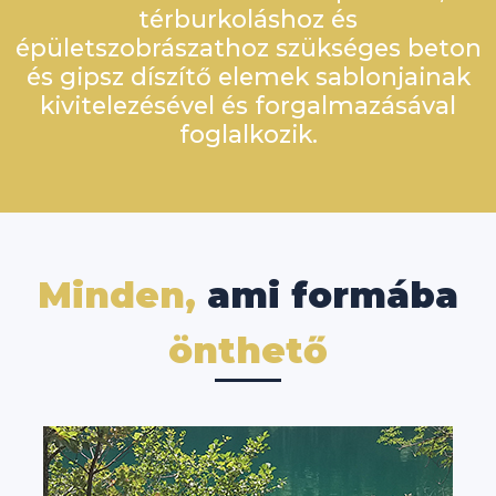
térburkoláshoz és
épületszobrászathoz szükséges beton
és gipsz díszítő elemek sablonjainak
kivitelezésével és forgalmazásával
foglalkozik.
Minden,
ami formába
önthető