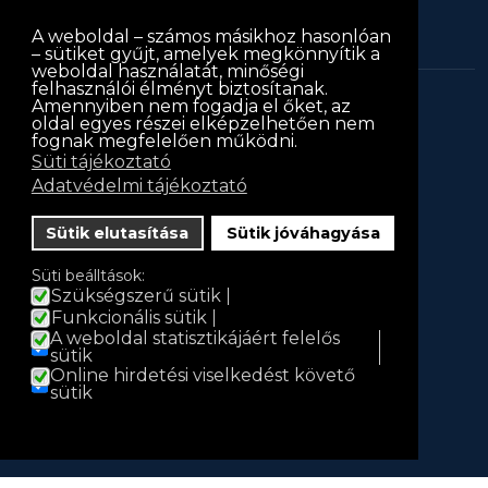
A weboldal – számos másikhoz hasonlóan
– sütiket gyűjt, amelyek megkönnyítik a
weboldal használatát, minőségi
felhasználói élményt biztosítanak.
Amennyiben nem fogadja el őket, az
keritessablon.hu © 2013
keritessablon.hu
. Minden jog
oldal egyes részei elképzelhetően nem
fognak megfelelően működni.
fenntartva
Süti tájékoztató
Iratkozz fel hírlevelünkre!
Adatvédelmi tájékoztató
Hírlevél
Sütik elutasítása
Sütik jóváhagyása
Név
Süti beálltások:
Szükségszerű sütik
Funkcionális sütik
A weboldal statisztikájáért felelős
E-mail
sütik
Online hirdetési viselkedést követő
sütik
Feliratkozás