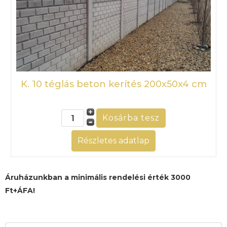
K. 10 téglás beton kerítés 200x50x4 cm
Részletes adatlap
Áruházunkban a minimális rendelési érték 3000
Ft+ÁFA!