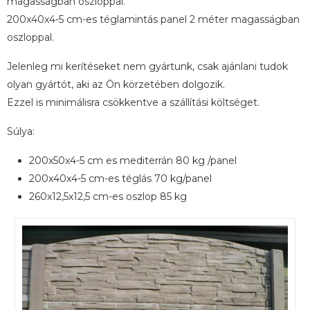
magasságban oszloppal.
200x40x4-5 cm-es téglamintás panel 2 méter magasságban
oszloppal.
Jelenleg mi kerítéseket nem gyártunk, csak ajánlani tudok
olyan gyártót, aki az Ön körzetében dolgozik.
Ezzel is minimálisra csökkentve a szállítási költséget.
Súlya:
200x50x4-5 cm es mediterrán 80 kg /panel
200x40x4-5 cm-es téglás 70 kg/panel
260x12,5x12,5 cm-es oszlop 85 kg