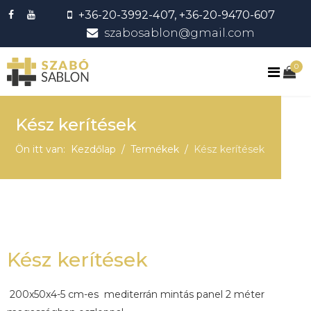
+36-20-3992-407, +36-20-9470-607
szabosablon@gmail.com
0
Kész kerítések
Ön itt van:
Kezdőlap
Termékek
Kész kerítések
Kész kerítések
200x50x4-5 cm-es mediterrán mintás panel 2 méter