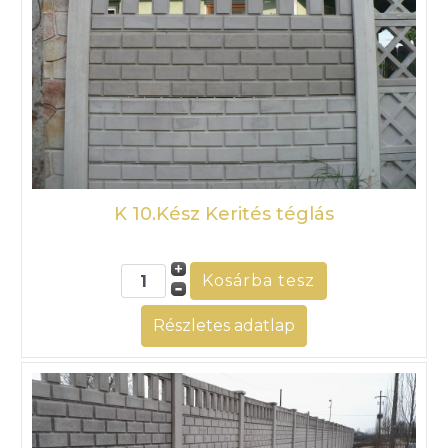
K 10.Kész Kerités téglás
Részletes adatlap