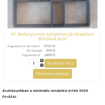
61. Belenyomós szögletes járdasablon
60x50x4,5cm
Fogyasztói ár áfa nélkül:
3700 Ft
Áfa összege:
999 Ft
Fogyasztói ár:
4699 Ft
Részletes adatlap
Áruházunkban a minimális rendelési érték 3000
Ft+ÁFA!