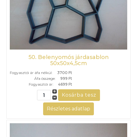
50. Belenyomós járdasablon
50x50x4,5cm
Fogyasztói ár áfa nélkül:
3700 Ft
Áfa összege:
999 Ft
Fogyasztói ár:
4699 Ft
Részletes adatlap