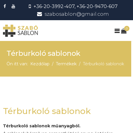
+36-20-3992-407, +36-20-9470-607
szabosablon@gmail.com
0
Térburkoló sablonok
Ön itt van:
Kezdőlap
Termékek
Térburkoló sablonok
Térburkoló sablonok
Térburkoló sablonok műanyagból.