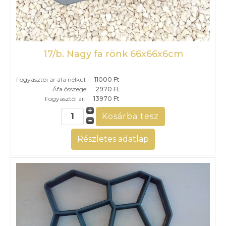
17/b. Nagy fa rönk 66x66x6cm
Fogyasztói ár áfa nélkül:
11000 Ft
Áfa összege:
2970 Ft
Fogyasztói ár:
13970 Ft
Részletes adatlap