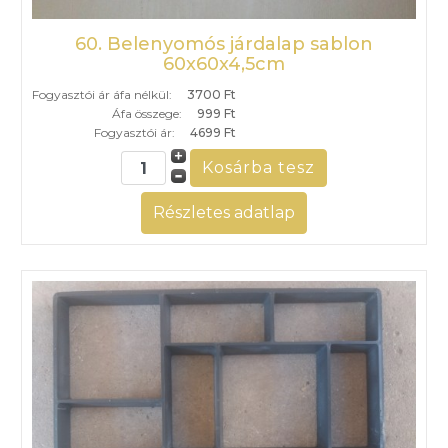
60. Belenyomós járdalap sablon
60x60x4,5cm
Fogyasztói ár áfa nélkül:
3700 Ft
Áfa összege:
999 Ft
Fogyasztói ár:
4699 Ft
Részletes adatlap