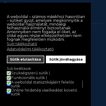
A weboldal – számos másikhoz hasonlóan
– sütiket gyűjt, amelyek megkönnyítik a
weboldal használatát, minőségi
felhasználói élményt biztosítanak.
Amennyiben nem fogadja el őket, az
keritessablon.hu © 2013
keritessablon.hu
. Minden jog
oldal egyes részei elképzelhetően nem
fognak megfelelően működni.
fenntartva
Süti tájékoztató
Adatvédelmi tájékoztató
Iratkozz fel hírlevelünkre!
Hírlevél
Sütik elutasítása
Sütik jóváhagyása
Név
Süti beálltások:
Szükségszerű sütik
Funkcionális sütik
A weboldal statisztikájáért felelős
E-mail
sütik
Online hirdetési viselkedést követő
sütik
Feliratkozás