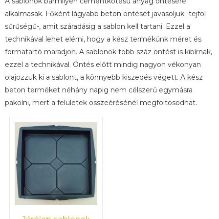
A sablonok bármilyen cementkötésű anyag öntésére
alkalmasak. Főként lágyabb beton öntését javasoljuk -tejföl
sűrűségű-, amit száradásig a sablon kell tartani. Ezzel a
technikával lehet elérni, hogy a kész termékünk méret és
formatartó maradjon. A sablonok több száz öntést is kibírnak,
ezzel a technikával. Öntés előtt mindig nagyon vékonyan
olajozzuk ki a sablont, a könnyebb kiszedés végett. A kész
beton terméket néhány napig nem célszerű egymásra
pakolni, mert a felületek összeérésénél megfoltosodhat.