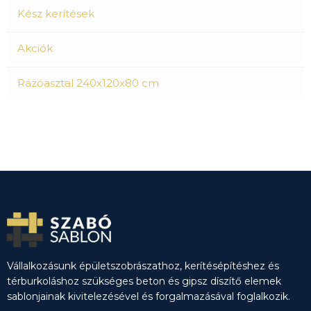
Kész kerítések
Akciók
Rázóasztal 240x120x80 cm
Vállalkozásunk épületszobrászathoz, kerítésépítéshez és
térburkoláshoz szükséges beton és gipsz díszítő elemek
sablonjainak kivitelezésével és forgalmazásával foglalkozik.