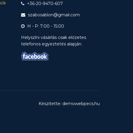
ciók
+36-20-9470-607
szabosablon@gmail.com
H - P: 7:00 - 15:00
Helyszíni vásárlás csak előzetes
telefonos egyeztetés alapján.
Készítette: demowebpecs.hu