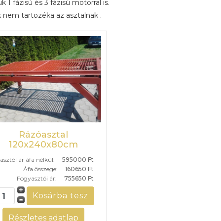
k 1 fázisú és 3 fázisú motorral is.
 nem tartozéka az asztalnak .
Rázóasztal
120x240x80cm
sztói ár áfa nélkül:
595000 Ft
Áfa összege:
160650 Ft
Fogyasztói ár:
755650 Ft
Részletes adatlap