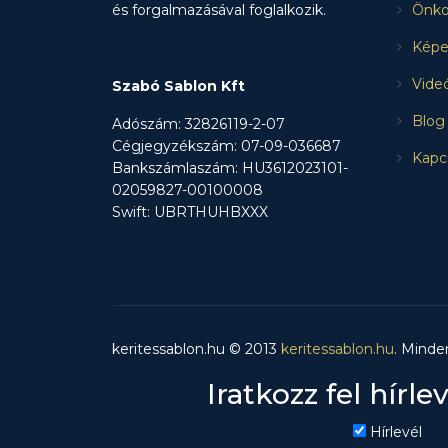
és forgalmazásával foglalkozik.
Önko
Képe
Vide
Szabó Sablon Kft
Blog
Adószám: 32826119-2-07
Cégjegyzékszám: 07-09-036687
Kapc
Bankszámlaszám: HU3612023101-
02059827-00100008
Swift: UBRTHUHBXXX
keritessablon.hu © 2013
keritessablon.hu
. Minde
Iratkozz fel hírle
Hírlevél