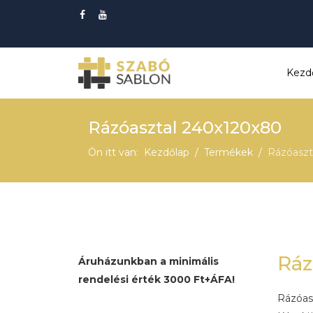
Kezd
Rázóasztal 240x120x80
Ön itt van:
Kezdőlap
Termékek
Rázóaszt
Ráz
Áruházunkban a minimális
rendelési érték 3000 Ft+ÁFA!
Rázóas