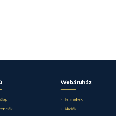
ü
Webáruház
őlap
Termékek
renciák
Akciók