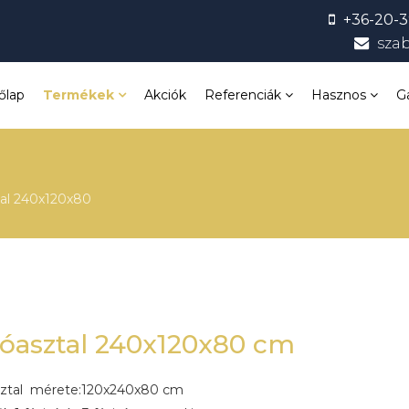
+36-20-3
sza
őlap
Termékek
Akciók
Referenciák
Hasznos
G
al 240x120x80
óasztal 240x120x80 cm
ztal mérete:120x240x80 cm