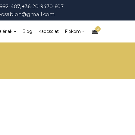
992-407, +36-20-9470-607
bosablon@gmail.com
0
alériák
Blog
Kapcsolat
Fiókom