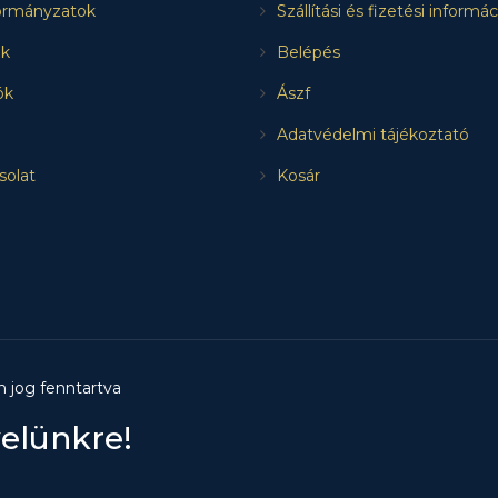
rmányzatok
Szállítási és fizetési informá
k
Belépés
ók
Ászf
Adatvédelmi tájékoztató
solat
Kosár
n jog fenntartva
velünkre!