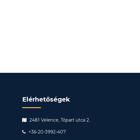
Elérhetőségek
2481 Velence, Tópart utca 2.
+36-20-3992-407