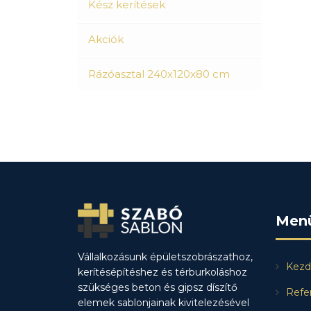
Kész kerítések
Akciók
Rázóasztal 240x120x80 cm
Men
Vállalkozásunk épületszobrászathoz,
Kezd
kerítésépítéshez és térburkoláshoz
szükséges beton és gipsz díszítő
Refe
elemek sablonjainak kivitelezésével