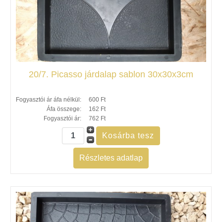
20/7. Picasso járdalap sablon 30x30x3cm
Fogyasztói ár áfa nélkül:
600 Ft
Áfa összege:
162 Ft
Fogyasztói ár:
762 Ft
Részletes adatlap