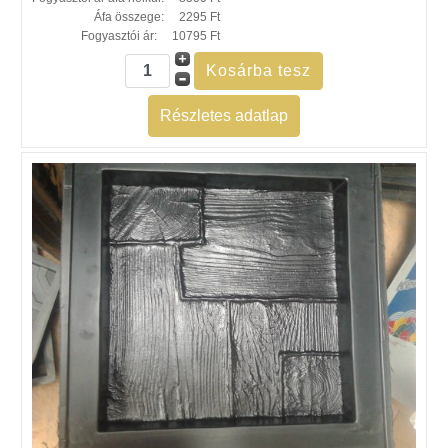
Áfa összege:
2295 Ft
Fogyasztói ár:
10795 Ft
Részletes adatlap