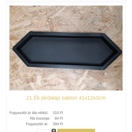
21.Ék járdalap sablon 41x12x3cm
Fogyasztói ár áfa nélkül:
310 Ft
Áfa összege:
84 Ft
Fogyasztói ár:
394 Ft