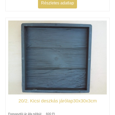
Részletes adatlap
20/2. Kicsi deszkás járólap30x30x3cm
Fogyasztói ár áfa nélkül:
600 Ft