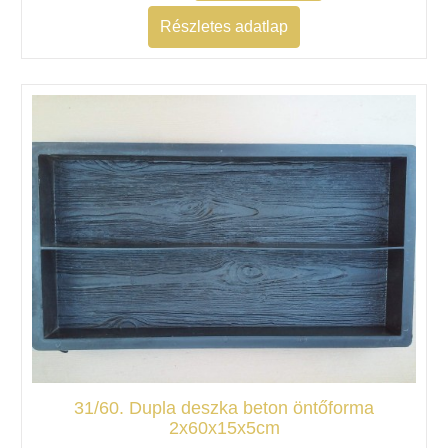
Részletes adatlap
31/60. Dupla deszka beton öntőforma
2x60x15x5cm