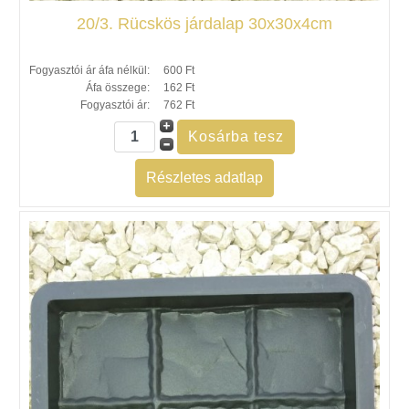
20/3. Rücskös járdalap 30x30x4cm
Fogyasztói ár áfa nélkül:
600 Ft
Áfa összege:
162 Ft
Fogyasztói ár:
762 Ft
Részletes adatlap