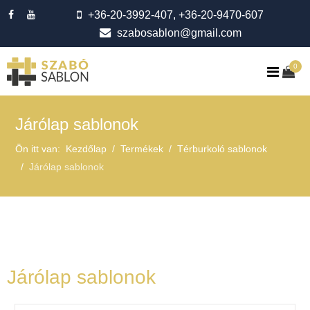
+36-20-3992-407, +36-20-9470-607
szabosablon@gmail.com
0
Járólap sablonok
Ön itt van:
Kezdőlap
Termékek
Térburkoló sablonok
Járólap sablonok
Járólap sablonok