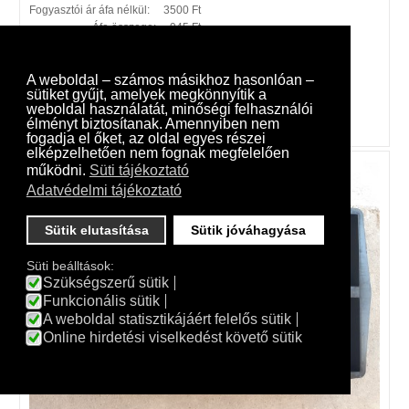
Fogyasztói ár áfa nélkül:
3500 Ft
Áfa összege:
945 Ft
Fogyasztói ár:
4445 Ft
A weboldal – számos másikhoz hasonlóan –
sütiket gyűjt, amelyek megkönnyítik a
weboldal használatát, minőségi felhasználói
Részletes adatlap
élményt biztosítanak. Amennyiben nem
fogadja el őket, az oldal egyes részei
elképzelhetően nem fognak megfelelően
működni.
Süti tájékoztató
Adatvédelmi tájékoztató
Sütik elutasítása
Sütik jóváhagyása
Süti beálltások:
Szükségszerű sütik
Funkcionális sütik
A weboldal statisztikájáért felelős sütik
Online hirdetési viselkedést követő sütik