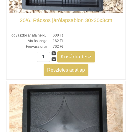
20/6. Rácsos járólapsablon 30x30x3cm
Fogyasztói ár áfa nélkül:
600 Ft
Áfa összege:
162 Ft
Fogyasztói ár:
762 Ft
Részletes adatlap