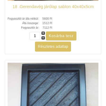
18 .Gerendavég járólap sablon 40x40x5cm
Fogyasztói ár áfa nélkül:
5600 Ft
Áfa összege:
1512 Ft
Fogyasztói ár:
7112 Ft
Részletes adatlap