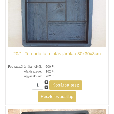
20/1. Tornádó fa mintás járólap 30x30x3cm
Fogyasztói ár áfa nélkül:
600 Ft
Áfa összege:
162 Ft
Fogyasztói ár:
762 Ft
Részletes adatlap