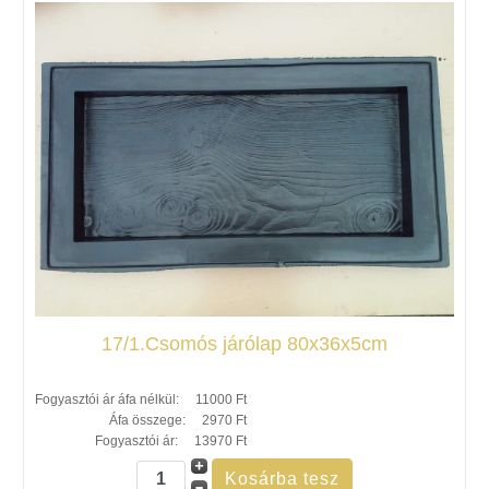
17/1.Csomós járólap 80x36x5cm
Fogyasztói ár áfa nélkül:
11000 Ft
Áfa összege:
2970 Ft
Fogyasztói ár:
13970 Ft