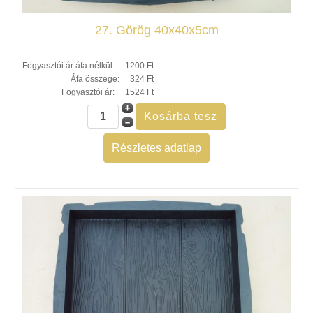
27. Görög 40x40x5cm
Fogyasztói ár áfa nélkül:
1200 Ft
Áfa összege:
324 Ft
Fogyasztói ár:
1524 Ft
Részletes adatlap