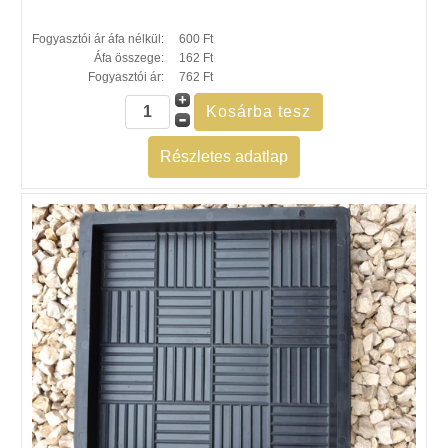
Fogyasztói ár áfa nélkül:
600 Ft
Áfa összege:
162 Ft
Fogyasztói ár:
762 Ft
Részletes adatlap