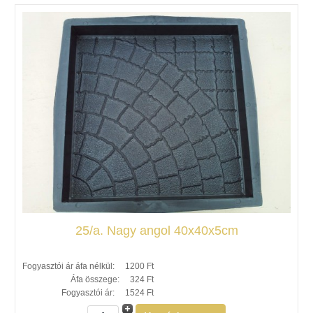
25/a. Nagy angol 40x40x5cm
Fogyasztói ár áfa nélkül:
1200 Ft
Áfa összege:
324 Ft
Fogyasztói ár:
1524 Ft