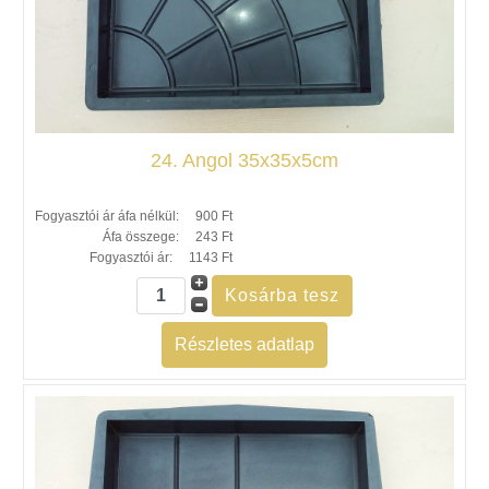
24. Angol 35x35x5cm
Fogyasztói ár áfa nélkül:
900 Ft
Áfa összege:
243 Ft
Fogyasztói ár:
1143 Ft
Részletes adatlap