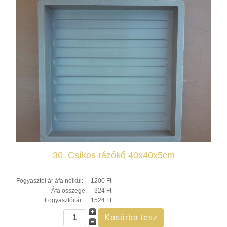
30. Csíkos rázókő 40x40x5cm
Fogyasztói ár áfa nélkül:
1200 Ft
Áfa összege:
324 Ft
Fogyasztói ár:
1524 Ft