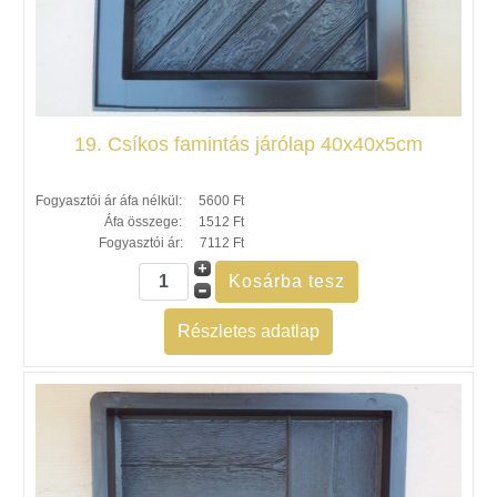
19. Csíkos famintás járólap 40x40x5cm
Fogyasztói ár áfa nélkül:
5600 Ft
Áfa összege:
1512 Ft
Fogyasztói ár:
7112 Ft
Részletes adatlap