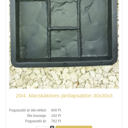
20/4. Macskaköves járólapsablon 30x30x3
Fogyasztói ár áfa nélkül:
600 Ft
Áfa összege:
162 Ft
Fogyasztói ár:
762 Ft