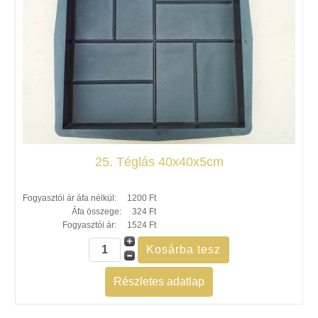
25. Téglás 40x40x5cm
Fogyasztói ár áfa nélkül:
1200 Ft
Áfa összege:
324 Ft
Fogyasztói ár:
1524 Ft
Részletes adatlap