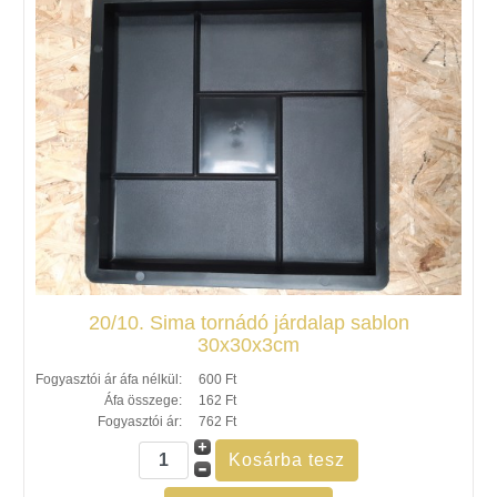
20/10. Sima tornádó járdalap sablon
30x30x3cm
Fogyasztói ár áfa nélkül:
600 Ft
Áfa összege:
162 Ft
Fogyasztói ár:
762 Ft