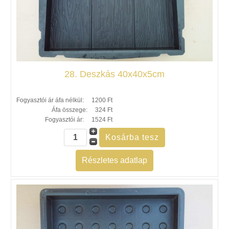
28. Deszkás 40x40x5cm
Fogyasztói ár áfa nélkül:
1200 Ft
Áfa összege:
324 Ft
Fogyasztói ár:
1524 Ft
Részletes adatlap