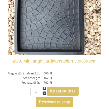
20/8. Mini angol járdalapsablon 30x30x3cm
Fogyasztói ár áfa nélkül:
600 Ft
Áfa összege:
162 Ft
Fogyasztói ár:
762 Ft
Részletes adatlap