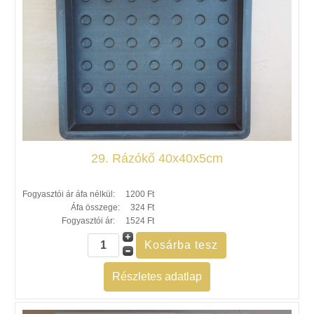
29. Rázókő 40x40x5cm
Fogyasztói ár áfa nélkül:
1200 Ft
Áfa összege:
324 Ft
Fogyasztói ár:
1524 Ft
Részletes adatlap