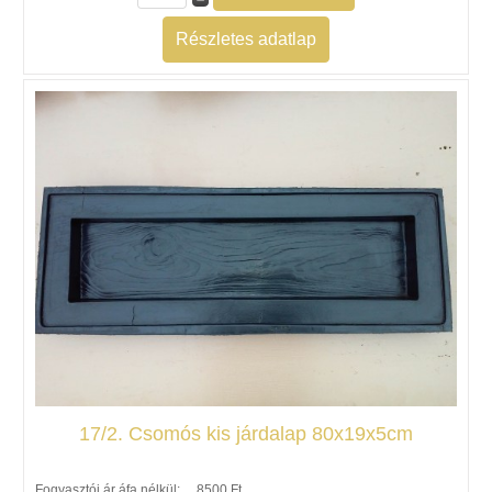
Részletes adatlap
17/2. Csomós kis járdalap 80x19x5cm
Fogyasztói ár áfa nélkül:
8500 Ft