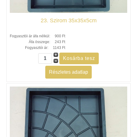
23. Szirom 35x35x5cm
Fogyasztói ár áfa nélkül:
900 Ft
Áfa összege:
243 Ft
Fogyasztói ár:
1143 Ft
Részletes adatlap