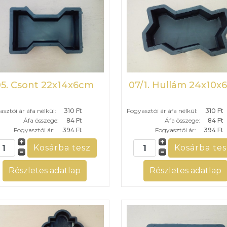
05. Csont 22x14x6cm
07/1. Hullám 24x10x
sztói ár áfa nélkül:
310 Ft
Fogyasztói ár áfa nélkül:
310 Ft
Áfa összege:
84 Ft
Áfa összege:
84 Ft
Fogyasztói ár:
394 Ft
Fogyasztói ár:
394 Ft
Részletes adatlap
Részletes adatlap