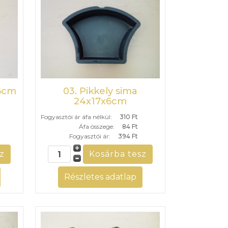
x6cm
03. Pikkely sima
24x17x6cm
Fogyasztói ár áfa nélkül:
310 Ft
Áfa összege:
84 Ft
Fogyasztói ár:
394 Ft
Részletes adatlap