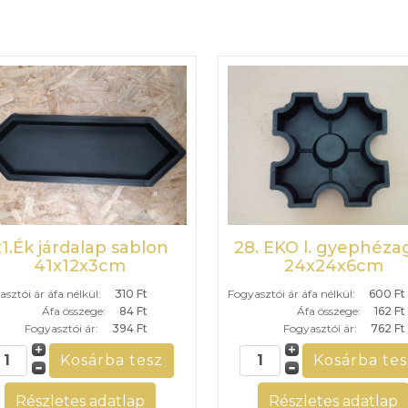
21.Ék járdalap sablon
28. EKO l. gyephéza
41x12x3cm
24x24x6cm
sztói ár áfa nélkül:
310 Ft
Fogyasztói ár áfa nélkül:
600 Ft
Áfa összege:
84 Ft
Áfa összege:
162 Ft
Fogyasztói ár:
394 Ft
Fogyasztói ár:
762 Ft
Részletes adatlap
Részletes adatlap