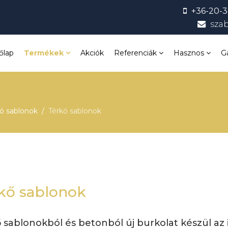
+36-20-3
sza
őlap
Termékek
Akciók
Referenciák
Hasznos
G
ló sablonok
Térkő sablonok
kő sablonok
 sablonokból és betonból új burkolat készül az