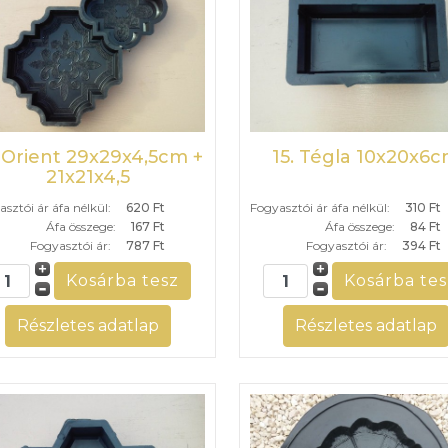
. Orient 29x29x4,5cm +
15. Tégla 10x20x6
21x21x4,5
sztói ár áfa nélkül:
620 Ft
Fogyasztói ár áfa nélkül:
310 Ft
Áfa összege:
167 Ft
Áfa összege:
84 Ft
Fogyasztói ár:
787 Ft
Fogyasztói ár:
394 Ft
Részletes adatlap
Részletes adatlap