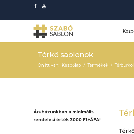
Kezd
Térkő sablonok
Ön itt van:
Kezdőlap
Termékek
Térburko
Tér
Áruházunkban a minimális
rendelési érték 3000 Ft+ÁFA!
Térkő