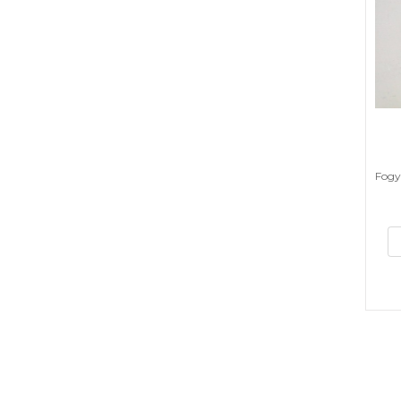
Fogya