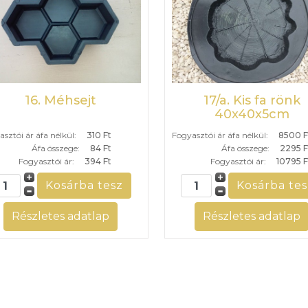
16. Méhsejt
17/a. Kis fa rönk
40x40x5cm
sztói ár áfa nélkül:
310 Ft
Fogyasztói ár áfa nélkül:
8500 F
Áfa összege:
84 Ft
Áfa összege:
2295 F
Fogyasztói ár:
394 Ft
Fogyasztói ár:
10795 F
Részletes adatlap
Részletes adatlap