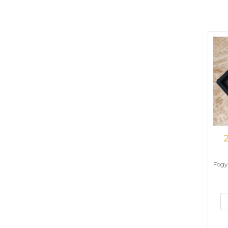
Fogya