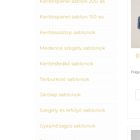
Kerítéspanel sablon 200-as
Kerítéspanel sablon 150-es
Kerítésoszlop sablonok
Medence szegély sablonok
0
Kerítésfedkő sablonok
Fogya
Térburkoló sablonok
Járólap sablonok
Szegély és lefolyó sablonok
Gyephézagos sablonok