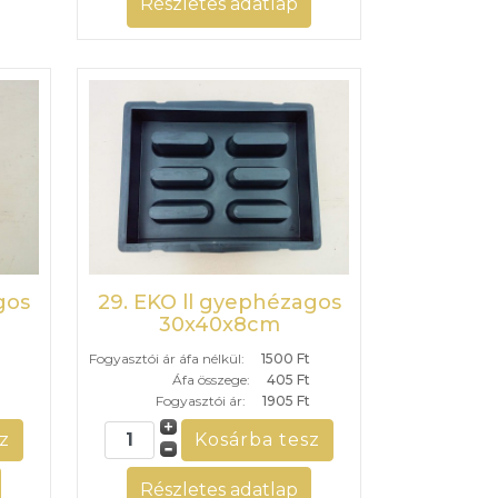
Részletes adatlap
gos
29. EKO ll gyephézagos
30x40x8cm
Fogyasztói ár áfa nélkül:
1500 Ft
Áfa összege:
405 Ft
Fogyasztói ár:
1905 Ft
Részletes adatlap