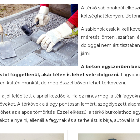
A térkő sablonokból elkészü
költséghatékonyan. Betonn
A sablonok csak ki kell kev
méretét, önteni, szárítani 
dologgal nem árt tisztában
járni.
A beton egyszerűen besz
stól függetlenül, akár télen is lehet vele dolgozni.
Fagyban 
en kültéri munkát, de még ősszel bőven lehet térkövezni.
a jól felépített alapnál kezdődik. Ha ez nincs meg, a téli fagy
veket. A térkövek alá egy pontosan lemért, szegélyezett alapra 
öhet az alapos tömörítés. Ezzel elkészül a térkő burkolathoz egy o
ot elnyelni, ellenáll a fagynak és a terhelést is bírja, autóval is rá