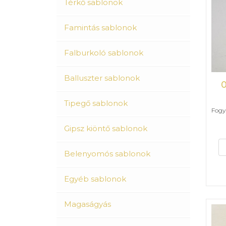
Térkő sablonok
Famintás sablonok
Falburkoló sablonok
Balluszter sablonok
Tipegő sablonok
Fogya
Gipsz kiöntő sablonok
Belenyomós sablonok
Egyéb sablonok
Magaságyás