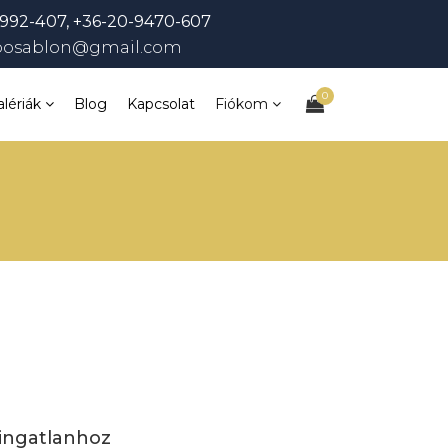
992-407, +36-20-9470-607
bosablon@gmail.com
0
alériák
Blog
Kapcsolat
Fiókom
 ingatlanhoz