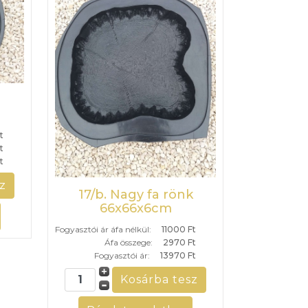
t
t
t
17/b. Nagy fa rönk
66x66x6cm
Fogyasztói ár áfa nélkül:
11000 Ft
Áfa összege:
2970 Ft
Fogyasztói ár:
13970 Ft