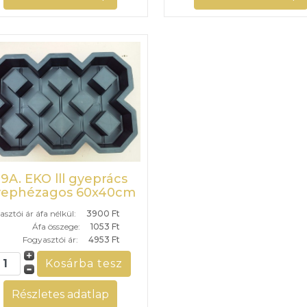
9A. EKO lll gyeprács
yephézagos 60x40cm
sztói ár áfa nélkül:
3900 Ft
Áfa összege:
1053 Ft
Fogyasztói ár:
4953 Ft
Részletes adatlap