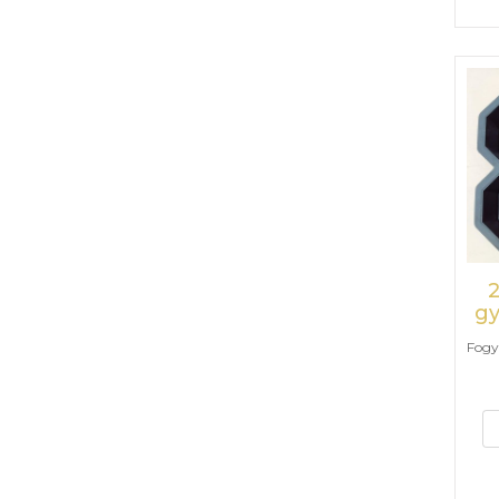
2
g
Fogya