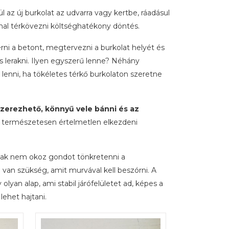
l az új burkolat az udvarra vagy kertbe, ráadásul
al térkövezni költséghatékony döntés.
erni a betont, megtervezni a burkolat helyét és
és lerakni. Ilyen egyszerű lenne? Néhány
 lenni, ha tökéletes térkő burkolaton szeretne
erezhető, könnyű vele bánni és az
természetesen értelmetlen elkezdeni
oknak nem okoz gondot tönkretenni a
van szükség, amit murvával kell beszórni. A
lyan alap, ami stabil járófelületet ad, képes a
 lehet hajtani.