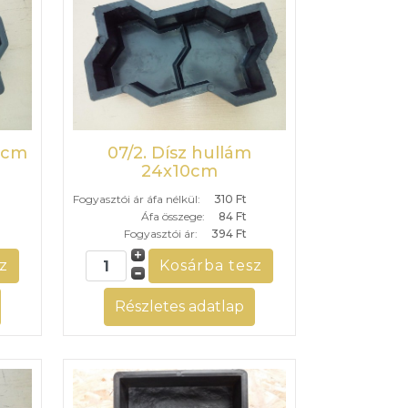
6cm
07/2. Dísz hullám
24x10cm
Fogyasztói ár áfa nélkül:
310 Ft
Áfa összege:
84 Ft
Fogyasztói ár:
394 Ft
Részletes adatlap