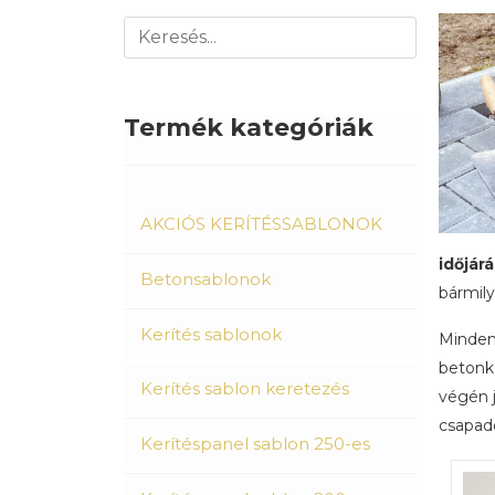
Termék kategóriák
AKCIÓS KERÍTÉSSABLONOK
időjárá
Betonsablonok
bármily
Kerítés sablonok
Minden 
betonkö
Kerítés sablon keretezés
végén j
csapadék
Kerítéspanel sablon 250-es