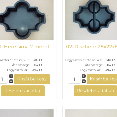
1. Here sima 2 méret
02. Díszhere 28x22
sztói ár áfa nélkül:
310 Ft
Fogyasztói ár áfa nélkül:
310 Ft
Áfa összege:
84 Ft
Áfa összege:
84 Ft
Fogyasztói ár:
394 Ft
Fogyasztói ár:
394 Ft
Részletes adatlap
Részletes adatlap