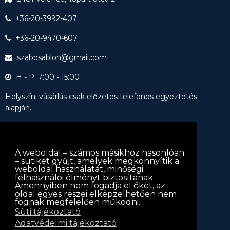
+36-20-3992-407
+36-20-9470-607
szabosablon@gmail.com
H - P: 7:00 - 15:00
Helyszíni vásárlás csak előzetes telefonos egyeztetés
alapján.
A weboldal – számos másikhoz hasonlóan
– sütiket gyűjt, amelyek megkönnyítik a
weboldal használatát, minőségi
felhasználói élményt biztosítanak.
Amennyiben nem fogadja el őket, az
keritessablon.hu © 2013
keritessablon.hu
. Minden jog
oldal egyes részei elképzelhetően nem
fognak megfelelően működni.
fenntartva
Süti tájékoztató
Iratkozz fel hírlevelünkre!
Adatvédelmi tájékoztató