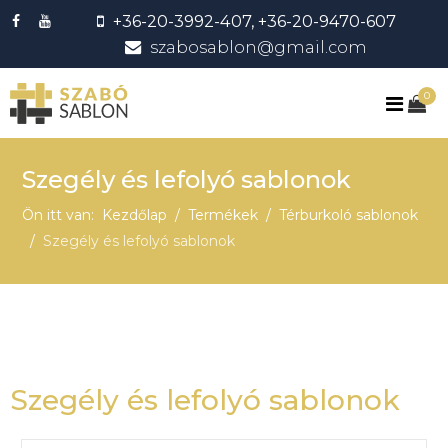
+36-20-3992-407, +36-20-9470-607
szabosablon@gmail.com
0
Szegély és lefolyó sablonok
Ön itt van:
Kezdőlap
Termékek
Térburkoló sablonok
Szegély és lefolyó sablonok
Szegély és lefolyó sablonok