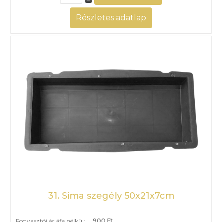
Részletes adatlap
31. Sima szegély 50x21x7cm
Fogyasztói ár áfa nélkül:
900 Ft