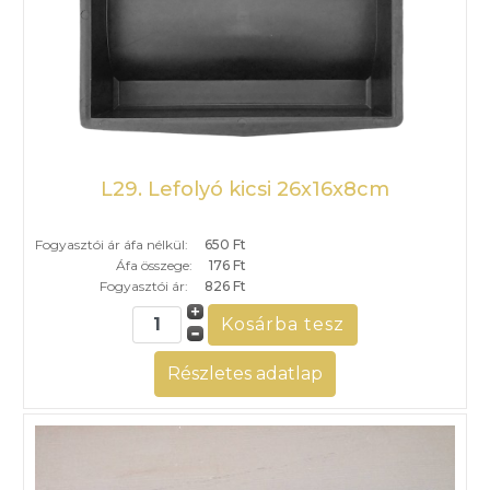
L29. Lefolyó kicsi 26x16x8cm
Fogyasztói ár áfa nélkül:
650 Ft
Áfa összege:
176 Ft
Fogyasztói ár:
826 Ft
Részletes adatlap