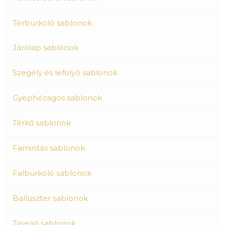
Térburkoló sablonok
Járólap sablonok
Szegély és lefolyó sablonok
Gyephézagos sablonok
Térkő sablonok
Famintás sablonok
Falburkoló sablonok
Balluszter sablonok
Tipegő sablonok