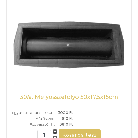
30/a. Mélyösszefolyó 50x17,5x15cm
Fogyasztói ár áfa nélkül:
3000 Ft
Áfa összege:
810 Ft
Fogyasztói ár:
3810 Ft