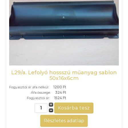
L29/a. Lefolyó hossszú műanyag sablon
50x16x6cm
Fogyasztói ár áfa nélkül:
1200 Ft
Áfa összege:
324 Ft
Fogyasztói ár:
1524 Ft
Részletes adatlap