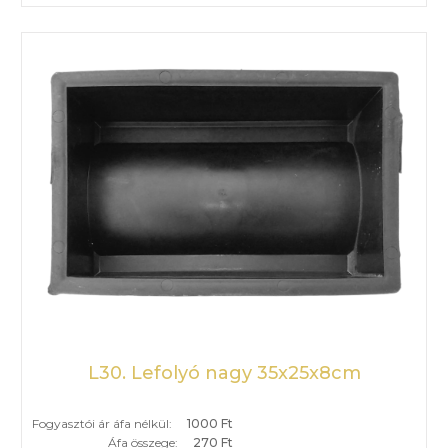
L30. Lefolyó nagy 35x25x8cm
Fogyasztói ár áfa nélkül:
1000 Ft
Áfa összege:
270 Ft