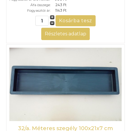
Áfa összege:
243 Ft
Fogyasztói ár:
1143 Ft
Részletes adatlap
32/a. Méteres szegély 100x21x7 cm