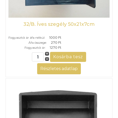
32/B. Íves szegély 50x21x7cm
Fogyasztói ár áfa nélkül:
1000 Ft
Áfa összege:
270 Ft
Fogyasztói ár:
1270 Ft
Részletes adatlap