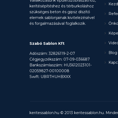
Vállalkozásunk épületszobrászathoz,
Kezd
kerítésépítéshez és térburkoláshoz
szükséges beton és gipsz díszítő
Refe
elemek sablonjainak kivitelezésével
és forgalmazásával foglalkozik.
Önko
Képe
Vide
Szabó Sablon Kft
Blog
Adószám: 32826119-2-07
Cégjegyzékszám: 07-09-036687
Kapc
Bankszámlaszám: HU3612023101-
02059827-00100008
Swift: UBRTHUHBXXX
keritessablon.hu © 2013
keritessablon.hu
. Minde