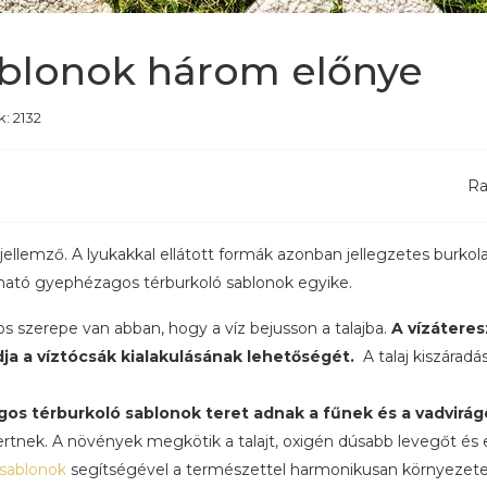
blonok három előnye
k: 2132
Ra
llemző. A lyukakkal ellátott formák azonban jellegzetes burkolato
pható gyephézagos térburkoló sablonok egyike.
 szerepe van abban, hogy a víz bejusson a talajba.
A vízáteres
ja a víztócsák kialakulásának lehetőségét.
A talaj kiszára
os térburkoló sablonok teret adnak a fűnek és a vadvirág
kertnek. A növények megkötik a talajt, oxigén dúsabb levegőt 
 sablonok
segítségével a természettel harmonikusan környezetet 