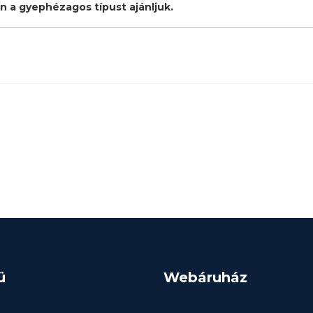
n a gyephézagos típust ajánljuk.
ü
Webáruház