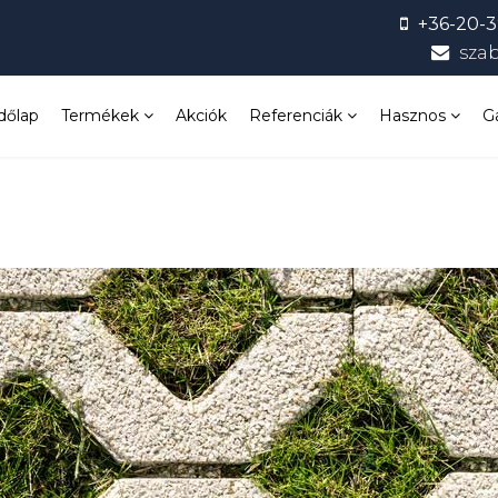
+36-20-3
sza
dőlap
Termékek
Akciók
Referenciák
Hasznos
G