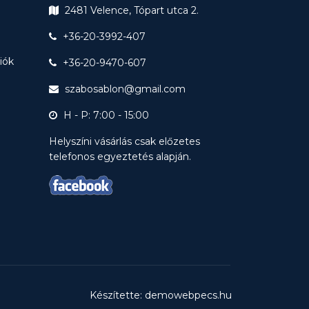
2481 Velence, Tópart utca 2.
+36-20-3992-407
ciók
+36-20-9470-607
szabosablon@gmail.com
H - P: 7:00 - 15:00
Helyszíni vásárlás csak előzetes
telefonos egyeztetés alapján.
Készítette: demowebpecs.hu