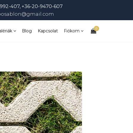
992-407, +36-20-9470-607
bosablon@gmail.com
0
alériák
Blog
Kapcsolat
Fiókom