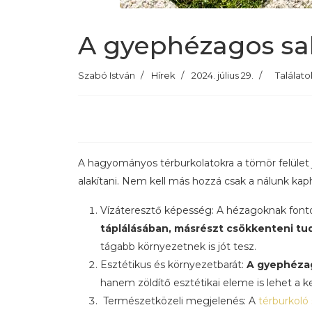
A gyephézagos sa
Szabó István
Hírek
2024. július 29.
Találato
A hagyományos térburkolatokra a tömör felület je
alakítani. Nem kell más hozzá csak a nálunk ka
Vízáteresztő képesség: A hézagoknak fontos
táplálásában, másrészt csökkenteni tud
tágabb környezetnek is jót tesz.
Esztétikus és környezetbarát:
A gyephézag
hanem zöldítő esztétikai eleme is lehet a 
Természetközeli megjelenés: A
térburkoló