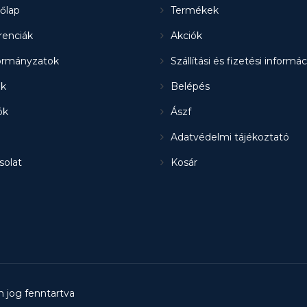
őlap
Termékek
renciák
Akciók
rmányzatok
Szállítási és fizetési informá
k
Belépés
ók
Ászf
Adatvédelmi tájékoztató
solat
Kosár
n jog fenntartva