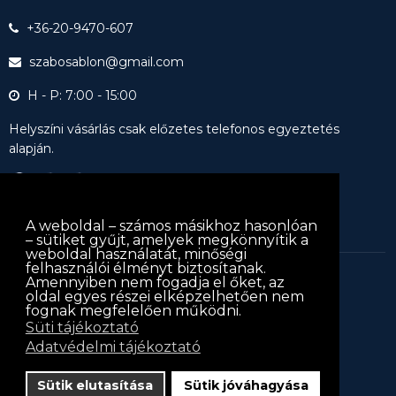
+36-20-9470-607
szabosablon@gmail.com
H - P: 7:00 - 15:00
Helyszíni vásárlás csak előzetes telefonos egyeztetés
alapján.
A weboldal – számos másikhoz hasonlóan
– sütiket gyűjt, amelyek megkönnyítik a
weboldal használatát, minőségi
felhasználói élményt biztosítanak.
Amennyiben nem fogadja el őket, az
keritessablon.hu © 2013
keritessablon.hu
. Minden jog
oldal egyes részei elképzelhetően nem
fognak megfelelően működni.
fenntartva
Süti tájékoztató
Iratkozz fel hírlevelünkre!
Adatvédelmi tájékoztató
Hírlevél
Sütik elutasítása
Sütik jóváhagyása