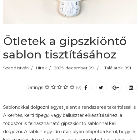
Ötletek a gipszkiöntő
sablon tisztításához
Szabó István
Hírek
2025. december 09.
Találatok: 991
Ratings
(0)
Sablonokkal dolgozni egyet jelent a rendszeres takarítással is.
A kerítés, kerti tipegő vagy balluszter elkészítéséhez, a
többször is felhasználható gipszkiöntő sablonnal kell
dolgozni. A sablon egy idő után olyan állapotba kerül, hogy le
kell cserélni, de ezt az időtartamot meg lehet hosszabbítani