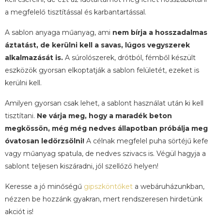
a megfelelő tisztítással és karbantartással.
A sablon anyaga műanyag, ami
nem bírja a hosszadalmas
áztatást, de kerülni kell a savas, lúgos vegyszerek
alkalmazását is.
A súrolószerek, drótból, fémből készült
eszközök gyorsan elkoptatják a sablon felületét, ezeket is
kerülni kell.
Amilyen gyorsan csak lehet, a sablont használat után ki kell
tisztítani.
Ne várja meg, hogy a maradék beton
megkössön, még még nedves állapotban próbálja meg
óvatosan ledörzsölni!
A célnak megfelel puha sörtéjű kefe
vagy műanyag spatula, de nedves szivacs is. Végül hagyja a
sablont teljesen kiszáradni, jól szellőző helyen!
Keresse a jó minőségű
gipszköntőket
a webáruházunkban,
nézzen be hozzánk gyakran, mert rendszeresen hirdetünk
akciót is!