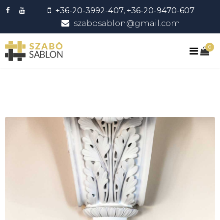
+36-20-3992-407, +36-20-9470-607
szabosablon@gmail.com
0