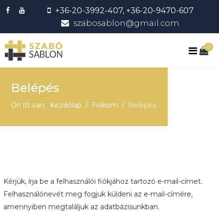
+36-20-3992-407, +36-20-9470-607
szabosablon@gmail.com
0
Belépés
Ön itt van:
Kezdőlap
Fiókom
Belépés
Kérjük, írja be a felhasználói fiókjához tartozó e-mail-címet.
Felhasználónevét meg fogjuk küldeni az e-mail-címére,
amennyiben megtaláljuk az adatbázisunkban.