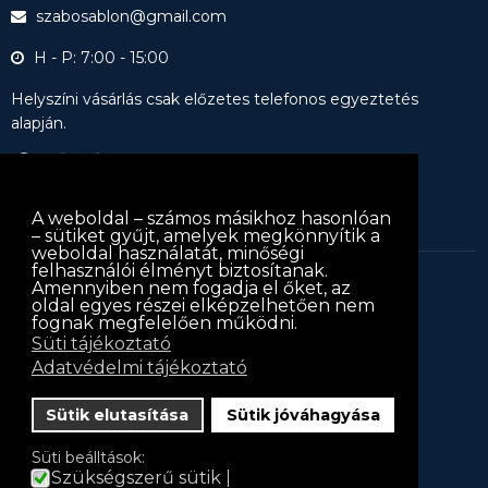
szabosablon@gmail.com
H - P: 7:00 - 15:00
Helyszíni vásárlás csak előzetes telefonos egyeztetés
alapján.
A weboldal – számos másikhoz hasonlóan
– sütiket gyűjt, amelyek megkönnyítik a
weboldal használatát, minőségi
felhasználói élményt biztosítanak.
Amennyiben nem fogadja el őket, az
keritessablon.hu © 2013
keritessablon.hu
. Minden jog
oldal egyes részei elképzelhetően nem
fognak megfelelően működni.
fenntartva
Süti tájékoztató
Iratkozz fel hírlevelünkre!
Adatvédelmi tájékoztató
Hírlevél
Sütik elutasítása
Sütik jóváhagyása
Név
Süti beálltások:
Szükségszerű sütik