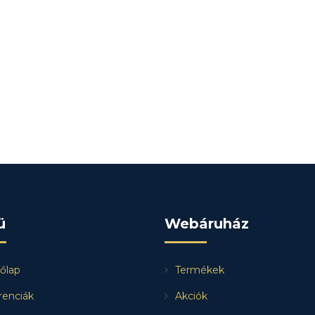
ü
Webáruház
őlap
Termékek
renciák
Akciók