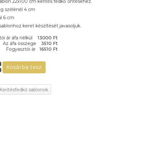
ablon 22x100 cm kerités fedkő öntéséhez.
g szélénél 4 cm
l 6 cm
sablonhoz keret készítését javasoljuk.
ói ár áfa nélkül
13000 Ft
Az áfa összege
3510 Ft
Fogyasztói ár
16510 Ft
 Kerítésfedkő sablonok