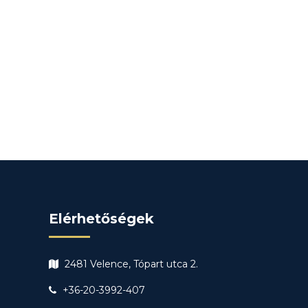
Elérhetőségek
2481 Velence, Tópart utca 2.
+36-20-3992-407