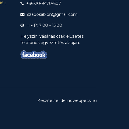
ciók
+36-20-9470-607
szabosablon@gmail.com
H - P: 7:00 - 15:00
Helyszíni vásárlás csak előzetes
telefonos egyeztetés alapján.
Készítette: demowebpecs.hu