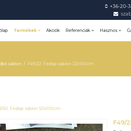
+36-20-3
sza
őlap
Termékek
Akciók
Referenciák
Hasznos
G
edkő sablon
F49/22. Fedlap sablon 22x100cm
9/50. Fedlap sablon 50x100cm
F49/2