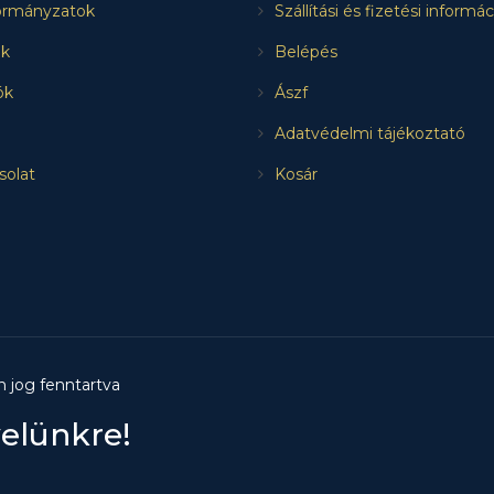
rmányzatok
Szállítási és fizetési informá
k
Belépés
ók
Ászf
Adatvédelmi tájékoztató
solat
Kosár
n jog fenntartva
velünkre!