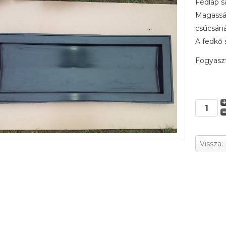
Fedlap s
Magassá
csúcsáná
A fedkő 
Fogyaszt
Vissza: