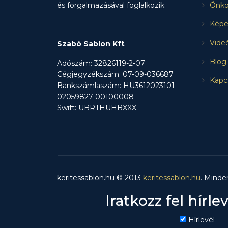
és forgalmazásával foglalkozik.
Önko
Képe
Vide
Szabó Sablon Kft
Blog
Adószám: 32826119-2-07
Cégjegyzékszám: 07-09-036687
Kapc
Bankszámlaszám: HU3612023101-
02059827-00100008
Swift: UBRTHUHBXXX
keritessablon.hu © 2013
keritessablon.hu
. Minde
Iratkozz fel hírle
Hírlevél