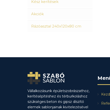
Kész kerítések
Akciók
Rázóasztal 240x120x80 cm
Men
Vállalkozásunk épületszobrászathoz,
Kezd
kerítésépítéshez és térburkoláshoz
szükséges beton és gipsz díszítő
Refe
elemek sablonjainak kivitelezésével