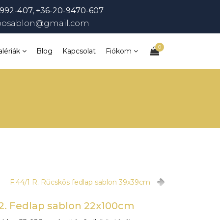
992-407, +36-20-9470-607
bosablon@gmail.com
0
alériák
Blog
Kapcsolat
Fiókom
F.44/1 R. Rücskös fedlap sablon 39x39cm
2. Fedlap sablon 22x100cm