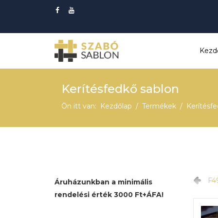
Kezd
Kerítésfedkő sablon
Ön itt van:
Kezdőlap
Termékek
Kerítésf
F4
Áruházunkban a minimális
rendelési érték 3000 Ft+ÁFA!