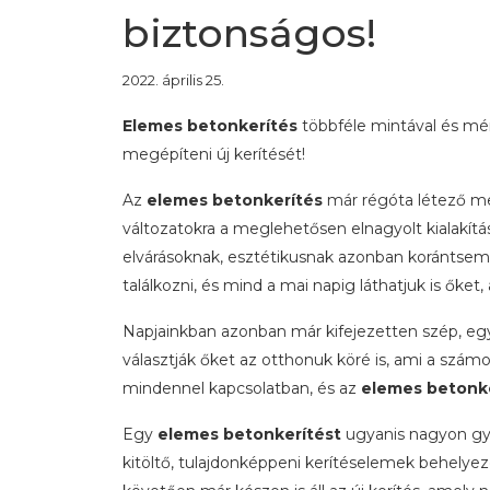
biztonságos!
2022. április 25.
Elemes betonkerítés
többféle mintával és mé
megépíteni új kerítését!
Az
elemes betonkerítés
már régóta létező me
változatokra a meglehetősen elnagyolt kialakítá
elvárásoknak, esztétikusnak azonban korántsem 
találkozni, és mind a mai napig láthatjuk is őket
Napjainkban azonban már kifejezetten szép, egy
választják őket az otthonuk köré is, ami a szám
mindennel kapcsolatban, és az
elemes betonk
Egy
elemes betonkerítést
ugyanis nagyon gyor
kitöltő, tulajdonképpeni kerítéselemek behelyez