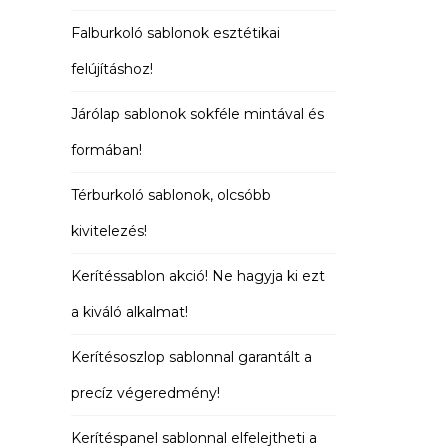
Falburkoló sablonok esztétikai
felújításhoz!
Járólap sablonok sokféle mintával és
formában!
Térburkoló sablonok, olcsóbb
kivitelezés!
Kerítéssablon akció! Ne hagyja ki ezt
a kiváló alkalmat!
Kerítésoszlop sablonnal garantált a
precíz végeredmény!
Kerítéspanel sablonnal elfelejtheti a