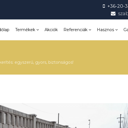
+36-20-3
sza
dőlap
Termékek
Akciók
Referenciák
Hasznos
Ga
rítés: egyszerű, gyors, biztonságos!