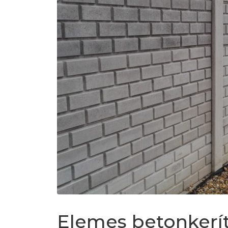
Elemes betonkerít