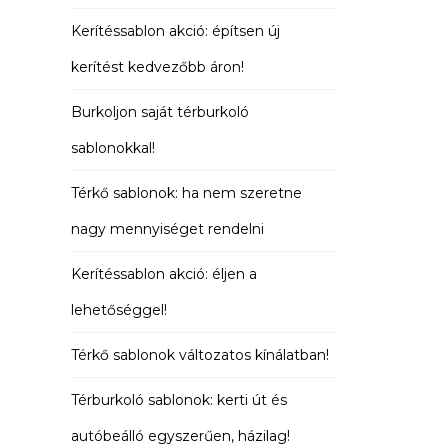
Kerítéssablon akció: építsen új
kerítést kedvezőbb áron!
Burkoljon saját térburkoló
sablonokkal!
Térkő sablonok: ha nem szeretne
nagy mennyiséget rendelni
Kerítéssablon akció: éljen a
lehetőséggel!
Térkő sablonok változatos kínálatban!
Térburkoló sablonok: kerti út és
autóbeálló egyszerűen, házilag!