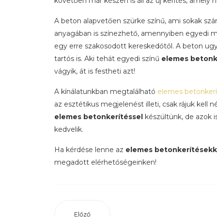
követően már készen is áll az új kerítés, amely ne
A beton alapvetően szürke színű, ami sokak sz
anyagában is színezhető, amennyiben egyedi me
egy erre szakosodott kereskedőtől. A beton ugya
tartós is. Aki tehát egyedi színű
elemes betonk
vágyik, át is festheti azt!
A kínálatunkban megtalálható
elemes betonker
az esztétikus megjelenést illeti, csak rájuk kell
elemes betonkerítéssel
készültünk, de azok is
kedvelik.
Ha kérdése lenne az
elemes betonkerítésekk
megadott elérhetőségeinken!
Előző