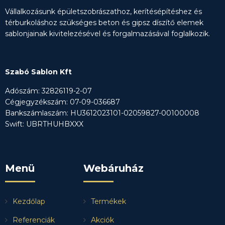
Vállalkozásunk épületszobrászathoz, kerítésépítéshez és
térburkoláshoz szükséges beton és gipsz díszítő elemek
sablonjainak kivitelezésével és forgalmazásával foglalkozik.
Szabó Sablon Kft
Adószám: 32826119-2-07
Cégjegyzékszám: 07-09-036687
Bankszámlaszám: HU3612023101-02059827-00100008
Swift: UBRTHUHBXXX
Menü
Webáruház
Kezdőlap
Termékek
Referenciák
Akciók