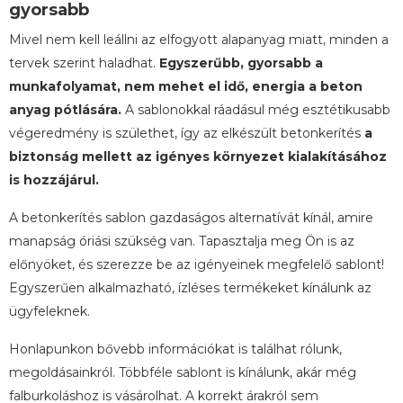
gyorsabb
Mivel nem kell leállni az elfogyott alapanyag miatt, minden a
tervek szerint haladhat.
Egyszerűbb, gyorsabb a
munkafolyamat, nem mehet el idő, energia a beton
anyag pótlására.
A sablonokkal ráadásul még esztétikusabb
végeredmény is születhet, így az elkészült betonkerítés
a
biztonság mellett az igényes környezet kialakításához
is hozzájárul.
A betonkerítés sablon gazdaságos alternatívát kínál, amire
manapság óriási szükség van. Tapasztalja meg Ön is az
előnyöket, és szerezze be az igényeinek megfelelő sablont!
Egyszerűen alkalmazható, ízléses termékeket kínálunk az
ügyfeleknek.
Honlapunkon bővebb információkat is találhat rólunk,
megoldásainkról. Többféle sablont is kínálunk, akár még
falburkoláshoz is vásárolhat. A korrekt árakról sem