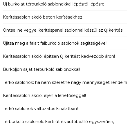
Új burkolat térburkoló sablonokkal lépésről-lépésre
Kerítéssablon akció beton kerítésekhez
Öntse, ne vegye: kerítéspanel sablonnal készül az új kerítés
Újítsa meg a falait falburkoló sablonok segítségével!
Kerítéssablon akció: építsen új kerítést kedvezőbb áron!
Burkoljon saját térburkoló sablonokkal!
Térkő sablonok: ha nem szeretne nagy mennyiséget rendelni
Kerítéssablon akció: éljen a lehetőséggel!
Térkő sablonok változatos kínálatban!
Térburkoló sablonok: kerti út és autóbeálló egyszerűen,