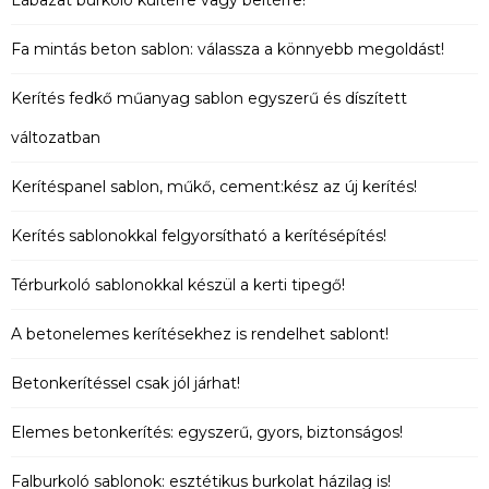
Lábazat burkoló kültérre vagy beltérre!
Fa mintás beton sablon: válassza a könnyebb megoldást!
Kerítés fedkő műanyag sablon egyszerű és díszített
változatban
Kerítéspanel sablon, műkő, cement:kész az új kerítés!
Kerítés sablonokkal felgyorsítható a kerítésépítés!
Térburkoló sablonokkal készül a kerti tipegő!
A betonelemes kerítésekhez is rendelhet sablont!
Betonkerítéssel csak jól járhat!
Elemes betonkerítés: egyszerű, gyors, biztonságos!
Falburkoló sablonok: esztétikus burkolat házilag is!