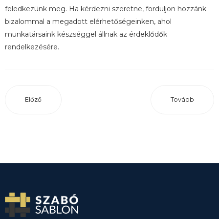
feledkezünk meg. Ha kérdezni szeretne, forduljon hozzánk
bizalommal a megadott elérhetőségeinken, ahol
munkatársaink készséggel állnak az érdeklődők
rendelkezésére.
Előző
Tovább