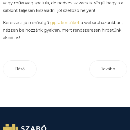
vagy műanyag spatula, de nedves szivacs is. Végül hagyja a
sablont teljesen kiszáradni, jól szellőző helyen!
Keresse a jó minőségű
gipszköntőket
a webáruházunkban,
nézzen be hozzánk gyakran, mert rendszeresen hirdetünk
akciót is!
Előző
Tovább