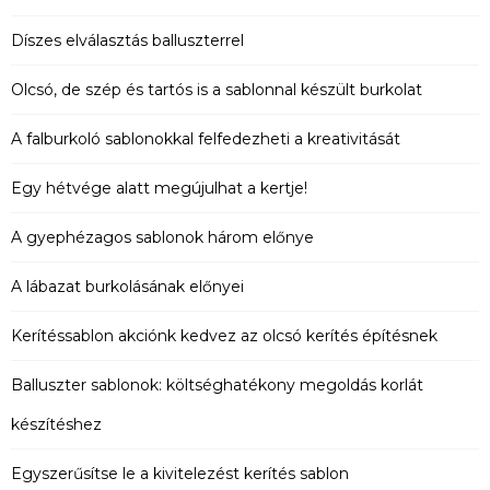
Díszes elválasztás balluszterrel
Olcsó, de szép és tartós is a sablonnal készült burkolat
A falburkoló sablonokkal felfedezheti a kreativitását
Egy hétvége alatt megújulhat a kertje!
A gyephézagos sablonok három előnye
A lábazat burkolásának előnyei
Kerítéssablon akciónk kedvez az olcsó kerítés építésnek
Balluszter sablonok: költséghatékony megoldás korlát
készítéshez
Egyszerűsítse le a kivitelezést kerítés sablon