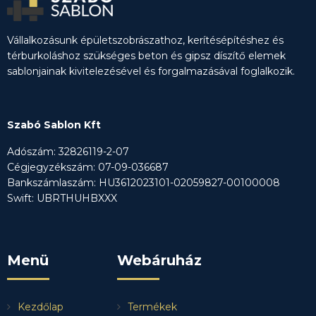
Vállalkozásunk épületszobrászathoz, kerítésépítéshez és
térburkoláshoz szükséges beton és gipsz díszítő elemek
sablonjainak kivitelezésével és forgalmazásával foglalkozik.
Szabó Sablon Kft
Adószám: 32826119-2-07
Cégjegyzékszám: 07-09-036687
Bankszámlaszám: HU3612023101-02059827-00100008
Swift: UBRTHUHBXXX
Menü
Webáruház
Kezdőlap
Termékek