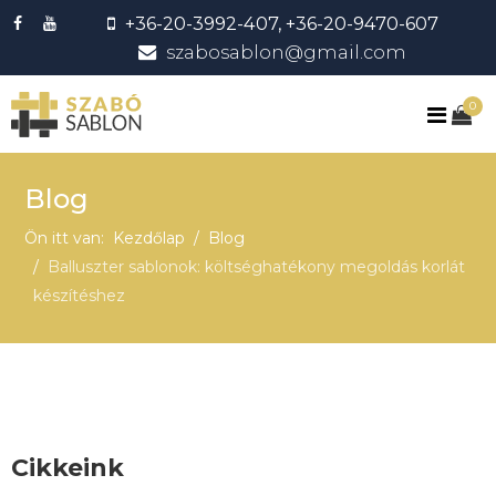
+36-20-3992-407, +36-20-9470-607
szabosablon@gmail.com
0
Blog
Ön itt van:
Kezdőlap
Blog
Balluszter sablonok: költséghatékony megoldás korlát
készítéshez
Cikkeink