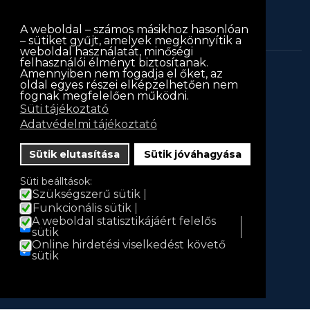
A weboldal – számos másikhoz hasonlóan
– sütiket gyűjt, amelyek megkönnyítik a
weboldal használatát, minőségi
felhasználói élményt biztosítanak.
Amennyiben nem fogadja el őket, az
keritessablon.hu © 2013
keritessablon.hu
. Minden jog
oldal egyes részei elképzelhetően nem
fognak megfelelően működni.
fenntartva
Süti tájékoztató
Iratkozz fel hírlevelünkre!
Adatvédelmi tájékoztató
Hírlevél
Sütik elutasítása
Sütik jóváhagyása
Név
Süti beálltások:
Szükségszerű sütik
Funkcionális sütik
A weboldal statisztikájáért felelős
E-mail
sütik
Online hirdetési viselkedést követő
sütik
Feliratkozás