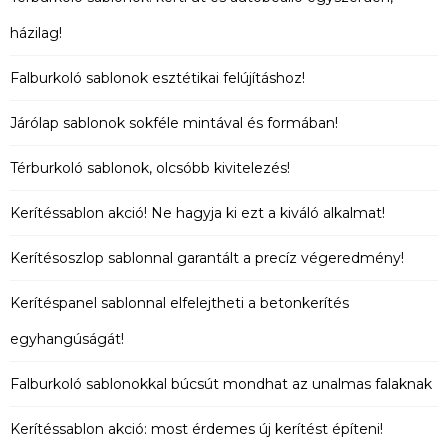
házilag!
Falburkoló sablonok esztétikai felújításhoz!
Járólap sablonok sokféle mintával és formában!
Térburkoló sablonok, olcsóbb kivitelezés!
Kerítéssablon akció! Ne hagyja ki ezt a kiváló alkalmat!
Kerítésoszlop sablonnal garantált a precíz végeredmény!
Kerítéspanel sablonnal elfelejtheti a betonkerítés
egyhangúságát!
Falburkoló sablonokkal búcsút mondhat az unalmas falaknak
Kerítéssablon akció: most érdemes új kerítést építeni!