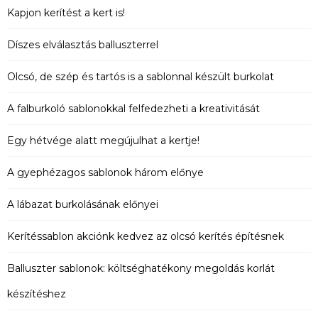
Kapjon kerítést a kert is!
Díszes elválasztás balluszterrel
Olcsó, de szép és tartós is a sablonnal készült burkolat
A falburkoló sablonokkal felfedezheti a kreativitását
Egy hétvége alatt megújulhat a kertje!
A gyephézagos sablonok három előnye
A lábazat burkolásának előnyei
Kerítéssablon akciónk kedvez az olcsó kerítés építésnek
Balluszter sablonok: költséghatékony megoldás korlát
készítéshez