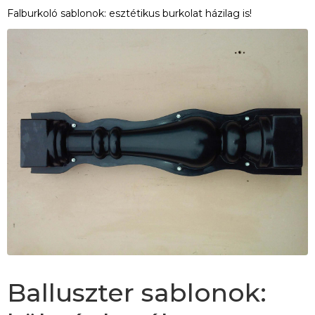
Falburkoló sablonok: esztétikus burkolat házilag is!
Balluszter sablonok: