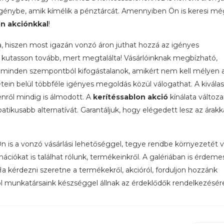
énybe, amik kímélik a pénztárcát. Amennyiben Ön is keresi mé
on akciónkkal
!
 hiszen most igazán vonzó áron juthat hozzá az igényes
e kutasson tovább, mert megtalálta! Vásárlóinknak megbízható,
 minden szempontból kifogástalanok, amikért nem kell mélyen 
tein belül többféle igényes megoldás közül válogathat. A kiválas
nről mindig is álmodott. A
kerítéssablon akció
kínálata változa
ikusabb alternatívát. Garantáljuk, hogy elégedett lesz az árakka
 Ön is a vonzó vásárlási lehetőséggel, tegye rendbe környezetét 
iókat is találhat rólunk, termékeinkről. A galériában is érdeme
 Ha kérdezni szeretne a termékekről, akcióról, forduljon hozzánk
 munkatársaink készséggel állnak az érdeklődők rendelkezésér