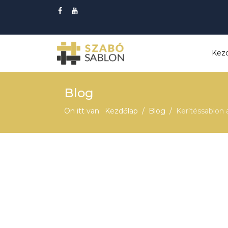
Kez
Blog
Ön itt van:
Kezdőlap
Blog
Kerítéssablon 