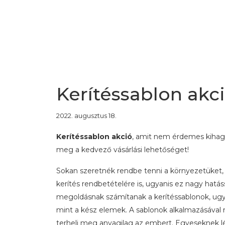
Kerítéssablon akci
2022. augusztus 18.
Kerítéssablon akció
, amit nem érdemes kihagy
meg a kedvező vásárlási lehetőséget!
Sokan szeretnék rendbe tenni a környezetüket, u
kerítés rendbetételére is, ugyanis ez nagy hatá
megoldásnak számítanak a kerítéssablonok, ugy
mint a kész elemek. A sablonok alkalmazásával
terheli meg anyagilag az embert. Egyeseknek l