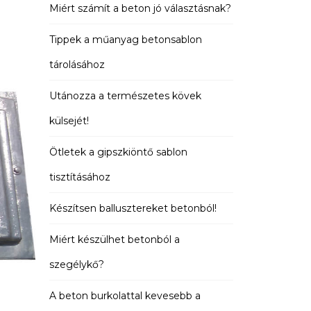
Miért számít a beton jó választásnak?
Tippek a műanyag betonsablon
tárolásához
Utánozza a természetes kövek
külsejét!
Ötletek a gipszkiöntő sablon
tisztításához
Készítsen ballusztereket betonból!
Miért készülhet betonból a
szegélykő?
A beton burkolattal kevesebb a