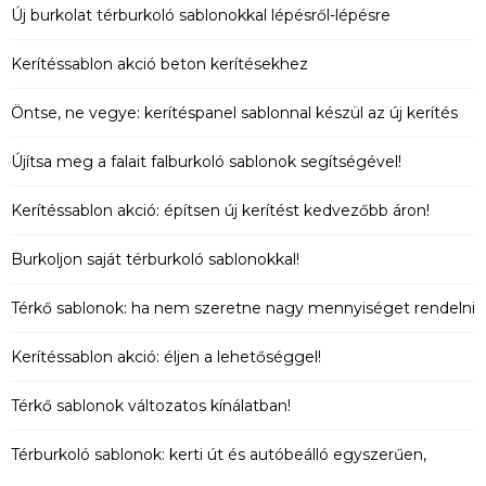
Új burkolat térburkoló sablonokkal lépésről-lépésre
Kerítéssablon akció beton kerítésekhez
Öntse, ne vegye: kerítéspanel sablonnal készül az új kerítés
Újítsa meg a falait falburkoló sablonok segítségével!
Kerítéssablon akció: építsen új kerítést kedvezőbb áron!
Burkoljon saját térburkoló sablonokkal!
Térkő sablonok: ha nem szeretne nagy mennyiséget rendelni
Kerítéssablon akció: éljen a lehetőséggel!
Térkő sablonok változatos kínálatban!
Térburkoló sablonok: kerti út és autóbeálló egyszerűen,