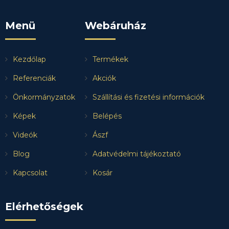
Menü
Webáruház
Kezdőlap
Termékek
Referenciák
Akciók
Önkormányzatok
Szállítási és fizetési információk
Képek
Belépés
Videók
Ászf
Blog
Adatvédelmi tájékoztató
Kapcsolat
Kosár
Elérhetőségek