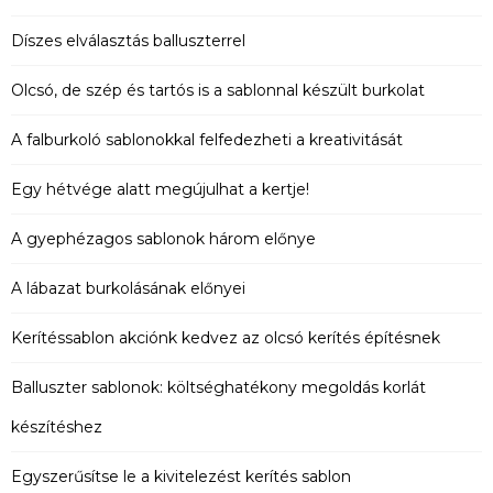
Díszes elválasztás balluszterrel
Olcsó, de szép és tartós is a sablonnal készült burkolat
A falburkoló sablonokkal felfedezheti a kreativitását
Egy hétvége alatt megújulhat a kertje!
A gyephézagos sablonok három előnye
A lábazat burkolásának előnyei
Kerítéssablon akciónk kedvez az olcsó kerítés építésnek
Balluszter sablonok: költséghatékony megoldás korlát
készítéshez
Egyszerűsítse le a kivitelezést kerítés sablon