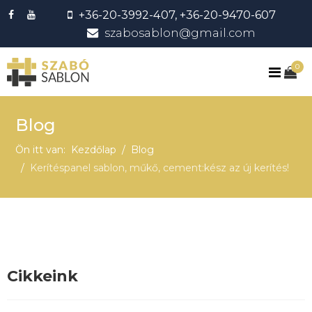
+36-20-3992-407, +36-20-9470-607
szabosablon@gmail.com
0
Blog
Ön itt van:
Kezdőlap
Blog
Kerítéspanel sablon, műkő, cement:kész az új kerítés!
Cikkeink