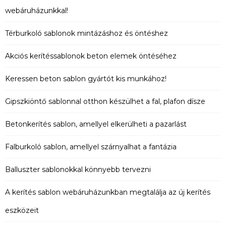
webáruházunkkal!
Térburkoló sablonok mintázáshoz és öntéshez
Akciós kerítéssablonok beton elemek öntéséhez
Keressen beton sablon gyártót kis munkához!
Gipszkiöntő sablonnal otthon készülhet a fal, plafon dísze
Betonkerítés sablon, amellyel elkerülheti a pazarlást
Falburkoló sablon, amellyel szárnyalhat a fantázia
Balluszter sablonokkal könnyebb tervezni
A kerítés sablon webáruházunkban megtalálja az új kerítés
eszközeit