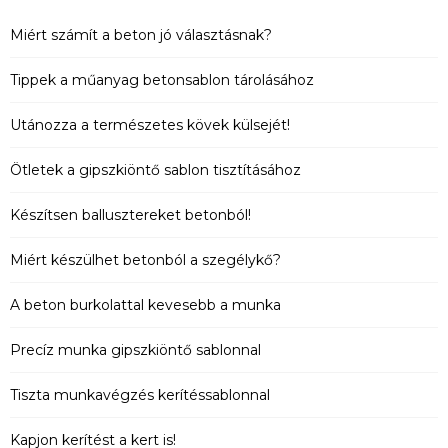
Miért számít a beton jó választásnak?
Tippek a műanyag betonsablon tárolásához
Utánozza a természetes kövek külsejét!
Ötletek a gipszkiöntő sablon tisztításához
Készítsen ballusztereket betonból!
Miért készülhet betonból a szegélykő?
A beton burkolattal kevesebb a munka
Precíz munka gipszkiöntő sablonnal
Tiszta munkavégzés kerítéssablonnal
Kapjon kerítést a kert is!