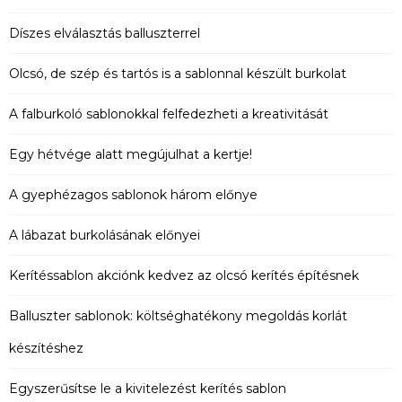
Díszes elválasztás balluszterrel
Olcsó, de szép és tartós is a sablonnal készült burkolat
A falburkoló sablonokkal felfedezheti a kreativitását
Egy hétvége alatt megújulhat a kertje!
A gyephézagos sablonok három előnye
A lábazat burkolásának előnyei
Kerítéssablon akciónk kedvez az olcsó kerítés építésnek
Balluszter sablonok: költséghatékony megoldás korlát
készítéshez
Egyszerűsítse le a kivitelezést kerítés sablon