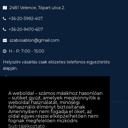
2481 Velence, Tópart utca 2.
+36-20-3992-407
+36-20-9470-607
szabosablon@gmail.com
H - P: 7:00 - 15:00
Helyszíni vásárlás csak előzetes telefonos egyeztetés
alapján.
A weboldal – számos másikhoz hasonlóan
– sütiket gyűjt, amelyek megkönnyítik a
weboldal használatát, minőségi
felhasználói élményt biztosítanak.
Amennyiben nem fogadja el őket, az
keritessablon.hu © 2013
keritessablon.hu
. Minden jog
oldal egyes részei elképzelhetően nem
fognak megfelelően működni.
fenntartva
Süti tájékoztató