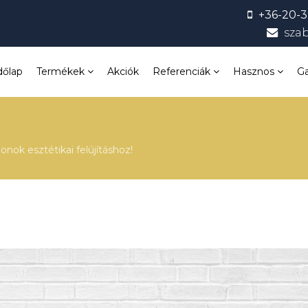
+36-20-3
sza
dőlap
Termékek
Akciók
Referenciák
Hasznos
Ga
onok esztétikai felújításhoz!