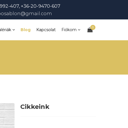
992-407, +36-20-9470-607
bosablon@gmail.com
0
lériák
Blog
Kapcsolat
Fiókom
Cikkeink