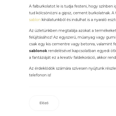
A falburkolatot le is tudja festeni, hogy színben
tud kölcsönözni a gipsz, cement burkolatnak. A 
sablon
kínálatunkból és indulhat is a nyaraló esztét
Az üzletünkben megtalálja azokat a termékeket, 
felújításához! Az egyszerű, műanyag vagy gumi 
csak egy kis cementre vagy betonra, valamint f
sablonok
rendelésével kapcsolatban egyedi ö
a fantáziáját ez a kreatív faldekoráció, akkor ren
Az érdeklődők számára szívesen nyújtunk részle
telefonon is!
Előző