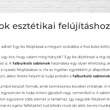
k esztétikai felújításhoz
 adhat! Egy kis felújítással a megunt szobákba is friss külső költö
 úgy érzi, hogy valami még hiányzik? Egy kis díszítéssel a régi ép
st is. A
falburkoló sablonok
használata egy olyan lehetőség, a
 nyaraló felújításában is. Ha az ingatlan egyébként jó állapotba
zni, akkor festés helyett ki tudja próbálni a
falburkoló sablonok
miból készült formák, amik természetes köveket imitálnak. A 
 egyszerűen ki tudja önteni gipszből vagy cementből is. A sablo
lon egyszerre több elemet is tartalmaz, így nagyobb felületet l
l és egész falfelületet tud lefedni rövid idő alatt, kevés munká