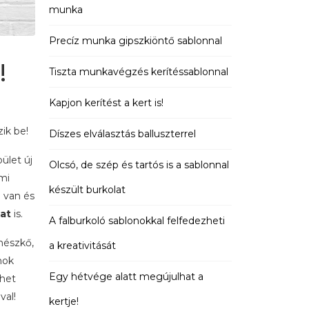
munka
Precíz munka gipszkiöntő sablonnal
!
Tiszta munkavégzés kerítéssablonnal
Kapjon kerítést a kert is!
zik be!
Díszes elválasztás balluszterrel
ület új
Olcsó, de szép és tartós is a sablonnal
mi
készült burkolat
n van és
at
is.
A falburkoló sablonokkal felfedezheti
mészkő,
a kreativitását
nok
Egy hétvége alatt megújulhat a
ehet
val!
kertje!