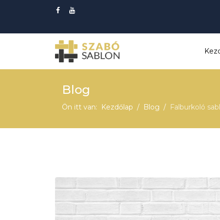
Kez
Blog
Ön itt van:
Kezdőlap
Blog
Falburkoló sabl