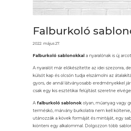
Falburkoló sablono
2022. május 27.
Falburkoló sablonokkal
a nyaralónak is új arcot
A nyaralót már előkészítette az idei szezonra, de
külsőt kap és olcsón tudja elszámolni az átalakítá
gyors, de annál látványosabb eredményekkel jár a
csak egy kis esztétikai felújítást szeretne elvége
A
falburkoló sablonok
olyan, műanyag vagy gu
terméskő, márvány burkolatra nem kell költenie,
utánozzák a kövek formáját és mintáját, egy sab
kiönteni egy alkalommal. Dolgozzon több sablonna