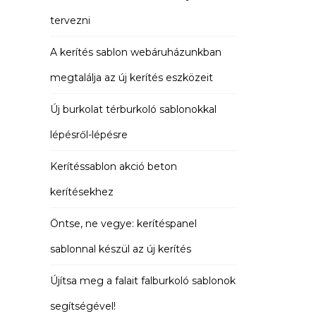
tervezni
A kerítés sablon webáruházunkban
megtalálja az új kerítés eszközeit
Új burkolat térburkoló sablonokkal
lépésről-lépésre
Kerítéssablon akció beton
kerítésekhez
Öntse, ne vegye: kerítéspanel
sablonnal készül az új kerítés
Újítsa meg a falait falburkoló sablonok
segítségével!