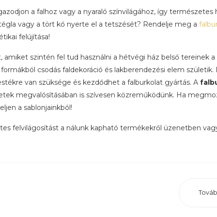
 igazodjon a falhoz vagy a nyaraló színvilágához, így természetes 
tégla vagy a tört kő nyerte el a tetszését? Rendelje meg a
falbu
ikai felújítása!
amiket szintén fel tud használni a hétvégi ház belső tereinek a
formákból csodás faldekoráció és lakberendezési elem születik.
estékre van szüksége és kezdődhet a falburkolat gyártás. A
falb
tletek megvalósításában is szívesen közreműködünk. Ha megmo
deljen a sablonjainkból!
tes felvilágosítást a nálunk kapható termékekről üzenetben vag
Tová