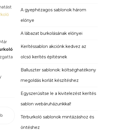
hatást
A gyephézagos sablonok három
rkoló
előnye
A lábazat burkolásának előnyei
 Már
Kerítéssablon akciónk kedvez az
urkoló
zgatta
olcsó kerítés építésnek
Balluszter sablonok: költséghatékony
y
megoldás korlát készítéshez
Egyszerűsítse le a kivitelezést kerítés
sablon webáruházunkkal!
bb
Térburkoló sablonok mintázáshoz és
öntéshez